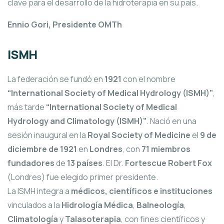
clave para el desarrollo de la hidroterapia en su país.
Ennio Gori, Presidente OMTh
ISMH
La federación se fundó en
1921
con el nombre
“International Society of Medical Hydrology (ISMH)”
,
más tarde
“International Society of Medical
Hydrology and Climatology (ISMH)”
. Nació en una
sesión inaugural en la
Royal Society of Medicine
el
9 de
diciembre de 1921
en
Londres
, con
71 miembros
fundadores
de
13 países
. El Dr.
Fortescue Robert Fox
(Londres) fue elegido primer presidente.
La ISMH integra a
médicos, científicos e instituciones
vinculados a la
Hidrología Médica
,
Balneología
,
Climatología
y
Talasoterapia
, con fines científicos y