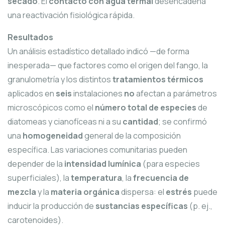
secado
. El
contacto con agua termal
desencadena
una reactivación fisiológica rápida.
Resultados
Un análisis estadístico detallado indicó —de forma
inesperada— que factores como el origen del fango, la
granulometría y los distintos
tratamientos térmicos
aplicados en
seis
instalaciones
no
afectan a parámetros
microscópicos como el
número total de especies
de
diatomeas y cianofíceas ni a su
cantidad
; se confirmó
una
homogeneidad
general de la composición
específica. Las variaciones comunitarias pueden
depender de la
intensidad lumínica
(para especies
superficiales), la
temperatura
, la
frecuencia de
mezcla
y la
materia orgánica
dispersa: el
estrés
puede
inducir la producción de
sustancias específicas
(p. ej.,
carotenoides).