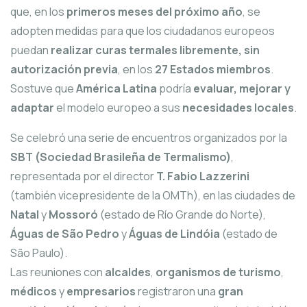
que, en los
primeros meses del próximo año
, se
adopten medidas para que los ciudadanos europeos
puedan
realizar curas termales libremente, sin
autorización previa
, en los
27 Estados miembros
.
Sostuve que
América Latina
podría
evaluar, mejorar y
adaptar
el modelo europeo a sus
necesidades locales
.
Se celebró una serie de encuentros organizados por la
SBT (Sociedad Brasileña de Termalismo)
,
representada por el director
T. Fabio Lazzerini
(también vicepresidente de la OMTh), en las ciudades de
Natal
y
Mossoró
(estado de Río Grande do Norte),
Águas de São Pedro
y
Águas de Lindóia
(estado de
São Paulo).
Las reuniones con
alcaldes
,
organismos de turismo
,
médicos
y
empresarios
registraron una
gran