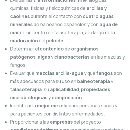
Evaluar las
transformaciones
mineralógicas,
químicas, físicas y fisicoquímicas de
arcillas y
caolines
durante el contacto con
cuatro aguas
minerales
de balnearios españoles y con
agua de
mar
de un centro de talasoterapia, a lo largo de la
maduración
del
peloide
.
Determinar el
contenido
de
organismos
patógenos
,
algas
y
cianobacterias
en las mezclas y
fangos.
Evaluar qué
mezclas arcilla-agua
y qué
fangos
son
más adecuados para su uso en
balneoterapia
y
talasoterapia
, su
aplicabilidad
,
propiedades
microbiológicas
y
composición
.
Identificar la
mejor mezcla
para personas sanas y
para pacientes con distintas enfermedades.
Proporcionar a las
empresas
del proyecto