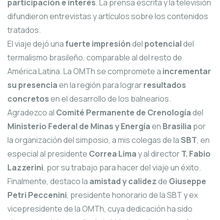
participación e interés
. La prensa escrita y la televisión
difundieron entrevistas y artículos sobre los contenidos
tratados.
El viaje dejó una
fuerte impresión
del
potencial
del
termalismo brasileño, comparable al del resto de
América Latina. La OMTh se compromete a
incrementar
su presencia
en la región para lograr
resultados
concretos
en el desarrollo de los balnearios.
Agradezco al
Comité Permanente de Crenología
del
Ministerio Federal de Minas y Energía
en
Brasilia
por
la organización del simposio, a mis colegas de la
SBT
, en
especial al presidente
Correa Lima
y al director
T. Fabio
Lazzerini
, por su trabajo para hacer del viaje un éxito.
Finalmente, destaco la
amistad y calidez
de
Giuseppe
Petri Peccenini
, presidente honorario de la SBT y ex
vicepresidente de la OMTh, cuya dedicación ha sido