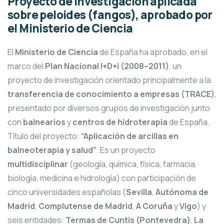
Proyecto de investigación aplicada
sobre
peloides (fangos)
, aprobado por
el Ministerio de Ciencia
El
Ministerio de Ciencia
de España ha aprobado, en el
marco del
Plan Nacional I+D+i (2008–2011)
, un
proyecto de investigación orientado principalmente a la
transferencia de conocimiento a empresas (TRACE)
,
presentado por diversos grupos de investigación junto
con
balnearios
y
centros de hidroterapia
de España.
Título del proyecto:
“Aplicación de arcillas en
balneoterapia y salud”
. Es un proyecto
multidisciplinar
(geología, química, física, farmacia,
biología, medicina e hidrología) con participación de
cinco universidades españolas (
Sevilla
,
Autónoma de
Madrid
,
Complutense de Madrid
,
A Coruña
y
Vigo
) y
seis entidades:
Termas de Cuntis (Pontevedra)
,
La