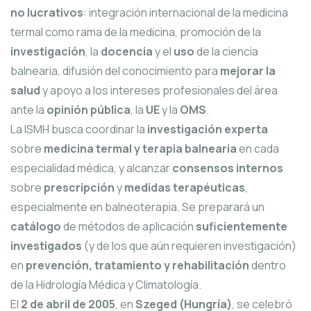
no lucrativos
: integración internacional de la medicina
termal como rama de la medicina, promoción de la
investigación
, la
docencia
y el
uso
de la ciencia
balnearia, difusión del conocimiento para
mejorar la
salud
y apoyo a los intereses profesionales del área
ante la
opinión pública
, la
UE
y la
OMS
.
La ISMH busca coordinar la
investigación experta
sobre
medicina termal y terapia balnearia
en cada
especialidad médica, y alcanzar
consensos internos
sobre
prescripción
y
medidas terapéuticas
,
especialmente en balneoterapia. Se preparará un
catálogo
de métodos de aplicación
suficientemente
investigados
(y de los que aún requieren investigación)
en
prevención, tratamiento y rehabilitación
dentro
de la Hidrología Médica y Climatología.
El
2 de abril de 2005
, en
Szeged (Hungría)
, se celebró