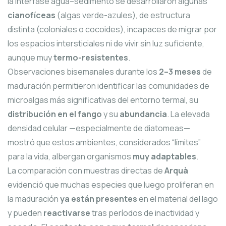
la interfase agua–sedimento se desarrollaron algunas
cianofíceas
(algas verde-azules), de estructura
distinta (coloniales o cocoides), incapaces de migrar por
los espacios intersticiales ni de vivir sin luz suficiente,
aunque muy
termo-resistentes
.
Observaciones bisemanales durante los
2–3 meses
de
maduración permitieron identificar las comunidades de
microalgas más significativas del entorno termal, su
distribución en el fango
y su
abundancia
. La elevada
densidad celular —especialmente de diatomeas—
mostró que estos ambientes, considerados “límites”
para la vida, albergan organismos
muy adaptables
.
La comparación con muestras directas de
Arquà
evidenció que muchas especies que luego proliferan en
la maduración
ya están presentes
en el material del lago
y pueden
reactivarse
tras períodos de inactividad y